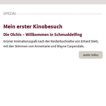
SPEZIAL
:
Mein erster Kinobesuch
Die Olchis – Willkommen in Schmuddelfing
Grüner Animationsspaß nach der Kinderbuchreihe von Erhard Dietl,
mit den Stimmen von Annemarie und Wayne Carpendale.
mehr Infos
A
C
De
Ju