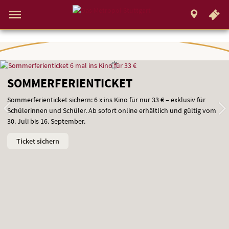
.
STUTTGART
Gehe
zur
Aktueller
Programm
Menü
Startseite:
Standort:
Weitere
Springe
zum
,
zum
.
Navigation
Hinweis
Standortauswahl
umschalten
Standorte:
direkt
Inhalt
Menü
und
Das
Service
Startseite
Metropol
Startseite
AKTUELLE
Stuttgart
SOMMERFERIENTICKET
ANGEBOTE
Sommerferienticket sichern: 6 x ins Kino für nur 33 € – exklusiv für
Schülerinnen und Schüler. Ab sofort online erhältlich und gültig vom
30. Juli bis 16. September.
Ticket sichern