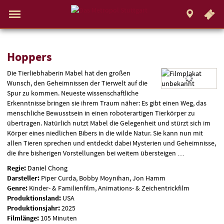
.
STUTTGART
Gehe
zur
Aktueller
Menü
Startseite:
Standort:
Weitere
Springe
zum
,
zum
.
Navigation
Hinweis
Standortauswahl
umschalten
Standorte:
direkt
Inhalt
Menü
und
Service
Hoppers
Hoppers
Die Tierliebhaberin Mabel hat den großen
Wunsch, den Geheimnissen der Tierwelt auf die
Spur zu kommen. Neueste wissenschaftliche
Erkenntnisse bringen sie ihrem Traum näher: Es gibt einen Weg, das
menschliche Bewusstsein in einen roboterartigen Tierkörper zu
übertragen. Natürlich nutzt Mabel die Gelegenheit und stürzt sich im
Körper eines niedlichen Bibers in die wilde Natur. Sie kann nun mit
allen Tieren sprechen und entdeckt dabei Mysterien und Geheimnisse,
die ihre bisherigen Vorstellungen bei weitem übersteigen …
Regie:
Daniel Chong
Darsteller:
Piper Curda, Bobby Moynihan, Jon Hamm
Genre:
Kinder- & Familienfilm, Animations- & Zeichentrickfilm
Produktionsland:
USA
Produktionsjahr:
2025
Filmlänge:
105 Minuten