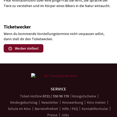
Pixar Animationsfilm über eine junge Frau die lernt, die Sprache der
Tiere zu verstehen und im Körper eines Bibers in die Natur eintaucht.
Ticketwecker
Wenn du kommende Vorstellungstermine nicht verpassen willst,
dann stell dir den Ticketwecker.
Wecker stellen!
Weitere
Navigationsmöglichkeiten
SERVICE
anrufen
Ticket-
Hotline
0711 / 550 90 770
Kinogutscheine
Kindergeburtstag
Newsletter
Kinowerbung
Kino mieten
Schule im Kino
Barrierefreiheit
Hilfe / FAQ
Kontaktformular
Presse
Jobs