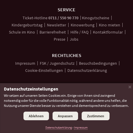
SERVICE
anrufen
Ticket-
Hotline
0711 / 550 90 770
Kinogutscheine
Kindergeburtstag
Newsletter
Kinowerbung
Kino mieten
Schule im Kino
Barrierefreiheit
Hilfe / FAQ
Kontaktformular
Presse
Jobs
RECHTLICHES
Impressum
FSK / Jugendschutz
Besuchsbedingungen
Cookie-Einstellungen
Datenschutzerklärung
×
Datenschutzeinstellungen
Unsere
Unsere
Unser
Social
Wir setzen auf unseren Seiten Cookies ein. Einige von ihnen sind zwingend
Seite
Seite
Kanal
Media
notwendig oder für die volle Funktionalität nötig, während andere uns helfen, die
bei
bei
bei
©
2026 Lochmann Filmtheaterbetriebe
Nutzung unserer Dienste besser zu verstehen und dementsprechend zu verbessern.
Facebook
Instagram
YouTube
Links
Ablehnen
Anpassen
Zustimmen
Datenschutzerklärung
-
Impressum