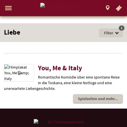
.
STUTTGART
Gehe
zur
Aktueller
Menü
Startseite:
Standort:
Weitere
Springe
zum
,
zum
.
Navigation
Hinweis
Standortauswahl
umschalten
Standorte:
direkt
Inhalt
Menü
und
Filme
1
Fi
Service
Liebe
Liebe
für
Filter
jede
Gefühlslage
You, Me & Italy
Romantische Komödie über eine spontane Reise
in die Toskana, eine kleine Notlüge und eine
unerwartete Liebesgeschichte.
Spielzeiten und mehr
Weitere
Navigationsmöglichkeiten