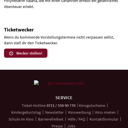
Polynesierin Vaiana, die mit ihren Gefährten erneut ein gefährliches
Abenteuer erlebt.
Ticketwecker
Wenn du kommende Vorstellungstermine nicht verpassen willst,
dann stell dir den Ticketwecker.
Wecker stellen!
Weitere
Navigationsmöglichkeiten
SERVICE
anrufen
Ticket-
Hotline
0711 / 550 90 770
Kinogutscheine
Kindergeburtstag
Newsletter
Kinowerbung
Kino mieten
Schule im Kino
Barrierefreiheit
Hilfe / FAQ
Kontaktformular
Presse
Jobs