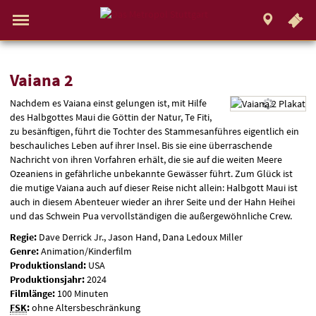
.
STUTTGART
Gehe
zur
Aktueller
Menü
Startseite:
Standort:
Weitere
Springe
zum
,
zum
.
Navigation
Hinweis
Standortauswahl
umschalten
Standorte:
direkt
Inhalt
Menü
und
Service
Vaiana
Vaiana 2
Nachdem es Vaiana einst gelungen ist, mit Hilfe
2
des Halbgottes Maui die Göttin der Natur, Te Fiti,
zu besänftigen, führt die Tochter des Stammesanführes eigentlich ein
beschauliches Leben auf ihrer Insel. Bis sie eine überraschende
Nachricht von ihren Vorfahren erhält, die sie auf die weiten Meere
Ozeaniens in gefährliche unbekannte Gewässer führt. Zum Glück ist
die mutige Vaiana auch auf dieser Reise nicht allein: Halbgott Maui ist
auch in diesem Abenteuer wieder an ihrer Seite und der Hahn Heihei
und das Schwein Pua vervollständigen die außergewöhnliche Crew.
Regie:
Dave Derrick Jr., Jason Hand, Dana Ledoux Miller
Genre:
Animation/Kinderfilm
Produktionsland:
USA
Produktionsjahr:
2024
Filmlänge:
100 Minuten
FSK
:
ohne Altersbeschränkung