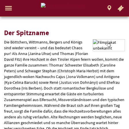
.
STUTTGART
Gehe
zur
Aktueller
Menü
Startseite:
Standort:
Weitere
Springe
zum
,
zum
.
Navigation
Hinweis
Standortauswahl
umschalten
Standorte:
direkt
Inhalt
Menü
und
Service
Der
Der Spitzname
Die Böttchers, Wittmanns, Bergers und Königs
Spitzname
sind wieder vereint – und das bedeutet Chaos
pur! Als Anna (Janina Uhse) und Thomas (Florian
David Fitz) ihre Hochzeit in den Tiroler Alpen feiern wollen, kommt die
ganze Familie zusammen: Thomas‘ Schwester Elisabeth (Caroline
Peters) und Schwager Stephan (Christoph Maria Herbst) mit dem
jugendlich-woken Nachwuchs Cajus (Jona Volkmann) und Antigone
(Kya-Celina Barucki) sowie René (Justus von Dohnányi) und Ehefrau
Dorothea (Iris Berben). Doch statt romantischer Bergkulisse und
entspannter Stimmung erwartet die Gäste ein turbulentes
Zusammenspiel aus Eifersucht, Missverständnissen und den typischen
Familiengeheimnissen. Während die Braut sich auf ihren großen Tag
freut, sorgt die Familie dafür, dass die Hochzeitsvorbereitungen alles
andere als ruhig verlaufen. Alte Rechnungen werden beglichen, neue
Allianzen geschmiedet und so manche Überraschung wartet hinter
jeder verschneiten Ecke. Ob die Hochzeit am Ende tatsächlich