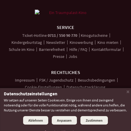
Weitere
Navigationsmöglichkeiten
SERVICE
anrufen
Ticket-
Hotline
0711 / 550 90 770
Kinogutscheine
Kindergeburtstag
Newsletter
Kinowerbung
Kino mieten
Schule im Kino
Barrierefreiheit
Hilfe / FAQ
Kontaktformular
Presse
Jobs
RECHTLICHES
Impressum
FSK / Jugendschutz
Besuchsbedingungen
Cookie-Einstellungen
Datenschutzerklärung
×
Datenschutzeinstellungen
Wir setzen auf unseren Seiten Cookies ein. Einige von ihnen sind zwingend
notwendig oder für die volle Funktionalität nötig, während andere uns helfen, die
Unsere
Unsere
Unser
Nutzung unserer Dienste besser zu verstehen und dementsprechend zu verbessern.
Social
Seite
Seite
Kanal
Media
bei
bei
bei
Ablehnen
Anpassen
Zustimmen
©
2026 Lochmann Filmtheaterbetriebe
Facebook
Instagram
YouTube
Links