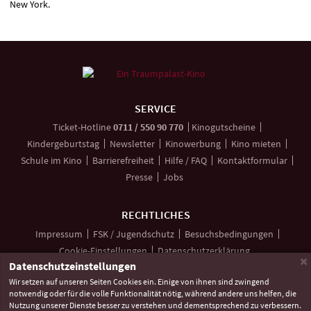
New York.
Weitere
Navigationsmöglichkeiten
SERVICE
anrufen
Ticket-
Hotline
0711 / 550 90 770
Kinogutscheine
Kindergeburtstag
Newsletter
Kinowerbung
Kino mieten
Schule im Kino
Barrierefreiheit
Hilfe / FAQ
Kontaktformular
Presse
Jobs
RECHTLICHES
Impressum
FSK / Jugendschutz
Besuchsbedingungen
Cookie-Einstellungen
Datenschutzerklärung
×
Datenschutzeinstellungen
Wir setzen auf unseren Seiten Cookies ein. Einige von ihnen sind zwingend
notwendig oder für die volle Funktionalität nötig, während andere uns helfen, die
Unsere
Unsere
Unser
Nutzung unserer Dienste besser zu verstehen und dementsprechend zu verbessern.
Social