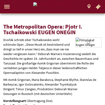
.
STUTTGART
Gehe
zur
Aktueller
Menü
Startseite:
Standort:
Weitere
Springe
zum
,
zum
.
Navigation
Hinweis
Standortauswahl
umschalten
Standorte:
direkt
Inhalt
Menü
und
Service
The
The Metropolitan Opera: Pjotr I.
Tschaikowski EUGEN ONEGIN
Metropolitan
Dvořák schrieb über Tschaikowskis wohl
Opera:
schönste Oper: „Diese Musik ist bestrickend und
dringt so tief in unser Herz ein, dass man sie nie
Pjotr
wieder vergessen kann.“ Deborah Warners Inszenierung siedelt die
Geschichte im späten 19. Jahrhundert an, zwischen Bauernhaus und
I.
Tanzsaal. Die großartige Asmik Grigorian übernimmt die Rolle der
verliebten jungen Heldin Tatjana in dieser leidenschaftlichen
Tschaikowski
Opernadaption von Alexander Puschkin.
Mit Asmik Grigorian, Maria Barakova, Stephanie Blythe, Stanislas de
EUGEN
Barbeyrac, Igor Golovatenko, Alexander Tsymbalyuk
Dirigent: Timur Zangiev, Produktion: Deborah Warner
ONEGIN
Gesungen in Russisch (mit deutschen Untertiteln)
Vorstellungsart:
Übertragung (live)