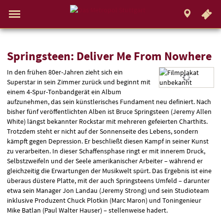
.
STUTTGART
Gehe
zur
Aktueller
Menü
Startseite:
Standort:
Weitere
Springe
zum
,
zum
.
Navigation
Hinweis
Standortauswahl
umschalten
Standorte:
direkt
Inhalt
Menü
und
Service
Springsteen:
Springsteen: Deliver Me From Nowhere
In den frühen 80er-Jahren zieht sich ein
Deliver
Superstar in sein Zimmer zurück und beginnt mit
Me
einem 4-Spur-Tonbandgerät ein Album
aufzunehmen, das sein künstlerisches Fundament neu definiert. Nach
From
bisher fünf veröffentlichten Alben ist Bruce Springsteen (Jeremy Allen
White) längst bekannter Rockstar mit mehreren gefeierten Charthits.
Nowhere
Trotzdem steht er nicht auf der Sonnenseite des Lebens, sondern
kämpft gegen Depression. Er beschließt diesen Kampf in seiner Kunst
zu verarbeiten. In dieser Schaffensphase ringt er mit innerem Druck,
Selbstzweifeln und der Seele amerikanischer Arbeiter – während er
gleichzeitig die Erwartungen der Musikwelt spürt. Das Ergebnis ist eine
überaus düstere Platte, mit der auch Springsteens Umfeld – darunter
etwa sein Manager Jon Landau (Jeremy Strong) und sein Studioteam
inklusive Produzent Chuck Plotkin (Marc Maron) und Toningenieur
Mike Batlan (Paul Walter Hauser) – stellenweise hadert.