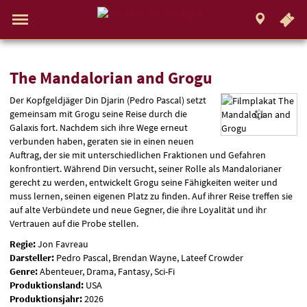
.
STUTTGART
Gehe
zur
Aktueller
Menü
Startseite:
Standort:
Weitere
Springe
zum
,
zum
.
Navigation
Hinweis
Standortauswahl
umschalten
Standorte:
direkt
Inhalt
Menü
und
Service
The
The Mandalorian and Grogu
Der Kopfgeldjäger Din Djarin (Pedro Pascal) setzt
Mandalorian
gemeinsam mit Grogu seine Reise durch die
and
Galaxis fort. Nachdem sich ihre Wege erneut
verbunden haben, geraten sie in einen neuen
Grogu
Auftrag, der sie mit unterschiedlichen Fraktionen und Gefahren
konfrontiert. Während Din versucht, seiner Rolle als Mandalorianer
gerecht zu werden, entwickelt Grogu seine Fähigkeiten weiter und
muss lernen, seinen eigenen Platz zu finden. Auf ihrer Reise treffen sie
auf alte Verbündete und neue Gegner, die ihre Loyalität und ihr
Vertrauen auf die Probe stellen.
Regie:
Jon Favreau
Darsteller:
Pedro Pascal, Brendan Wayne, Lateef Crowder
Genre:
Abenteuer, Drama, Fantasy, Sci-Fi
Produktionsland:
USA
Produktionsjahr:
2026