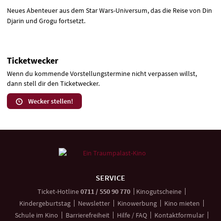
Neues Abenteuer aus dem Star Wars-Universum, das die Reise von Din
Djarin und Grogu fortsetzt.
Ticketwecker
Wenn du kommende Vorstellungstermine nicht verpassen willst,
dann stell dir den Ticketwecker.
Wecker stellen!
Weitere
Navigationsmöglichkeiten
SERVICE
anrufen
Ticket-
Hotline
0711 / 550 90 770
Kinogutscheine
Kindergeburtstag
Newsletter
Kinowerbung
Kino mieten
Schule im Kino
Barrierefreiheit
Hilfe / FAQ
Kontaktformular