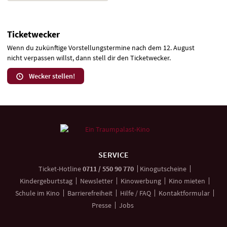
Ticketwecker
Wenn du zukünftige Vorstellungstermine nach dem 12. August
nicht verpassen willst, dann stell dir den Ticketwecker.
Wecker stellen!
Weitere
Navigationsmöglichkeiten
SERVICE
anrufen
Ticket-
Hotline
0711 / 550 90 770
Kinogutscheine
Kindergeburtstag
Newsletter
Kinowerbung
Kino mieten
Schule im Kino
Barrierefreiheit
Hilfe / FAQ
Kontaktformular
Presse
Jobs