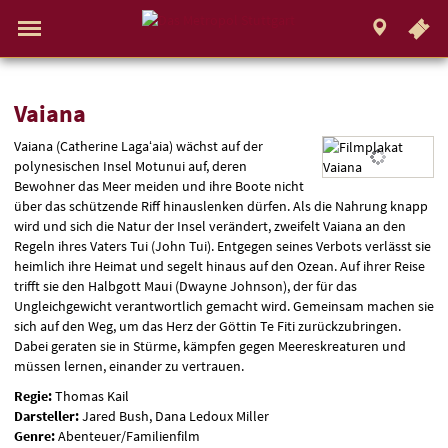
.
STUTTGART
Gehe
zur
Aktueller
Menü
Startseite:
Standort:
Weitere
Springe
zum
,
zum
.
Navigation
Hinweis
Standortauswahl
umschalten
Standorte:
direkt
Inhalt
Menü
und
Service
Vaiana
Vaiana
Vaiana (Catherine Lagaʻaia) wächst auf der
polynesischen Insel Motunui auf, deren
Bewohner das Meer meiden und ihre Boote nicht
über das schützende Riff hinauslenken dürfen. Als die Nahrung knapp
wird und sich die Natur der Insel verändert, zweifelt Vaiana an den
Regeln ihres Vaters Tui (John Tui). Entgegen seines Verbots verlässt sie
heimlich ihre Heimat und segelt hinaus auf den Ozean. Auf ihrer Reise
trifft sie den Halbgott Maui (Dwayne Johnson), der für das
Ungleichgewicht verantwortlich gemacht wird. Gemeinsam machen sie
sich auf den Weg, um das Herz der Göttin Te Fiti zurückzubringen.
Dabei geraten sie in Stürme, kämpfen gegen Meereskreaturen und
müssen lernen, einander zu vertrauen.
Regie:
Thomas Kail
Darsteller:
Jared Bush, Dana Ledoux Miller
Genre:
Abenteuer/Familienfilm