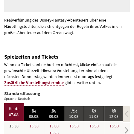
Realverfilmung des Disney-Fantasy-Abenteuers über eine
Häuptlingstochter, die sich entgegen der Regeln ihres Volkes in ein
großes Abenteuer auf dem Ozean wagt.
Spielzeiten und Tickets
Wenn du Tickets online buchen möchtest, klicke einfach auf die
gewünschte Uhrzeit. Hinweis: Vorstellungstermine ab dem
nächsten Donnerstag werden immer erst montags festgelegt.
Zusätzliche Vorstellungstermine
gibt es weiter unten.
Standardfassung
Sprache: Deutsch
,
Heute
.,
.,
.,
.,
.,
Sa
So
Mo
Di
Mi
2026:
07.08.
2026:
2026:
2026:
2026:
2026:
08.08.
09.08.
10.08.
11.08.
12.08.
13
,
keine
Uhr
Uhr
Uhr
Uhr
Uhr
Uhr
15:30
15:30
13:00
15:30
15:30
15:30
Vorst
Uhr
15:30