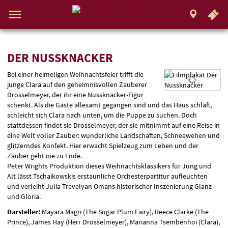
.
STUTTGART
Gehe
zur
Aktueller
Menü
Startseite:
Standort:
Weitere
Springe
zum
,
zum
.
Navigation
Hinweis
Standortauswahl
umschalten
Standorte:
direkt
Inhalt
Menü
und
Service
DER
DER NUSSKNACKER
Bei einer heimeligen Weihnachtsfeier trifft die
NUSSKNACKER
junge Clara auf den geheimnisvollen Zauberer
Drosselmeyer, der ihr eine Nussknacker-Figur
schenkt. Als die Gäste allesamt gegangen sind und das Haus schläft,
schleicht sich Clara nach unten, um die Puppe zu suchen. Doch
stattdessen findet sie Drosselmeyer, der sie mitnimmt auf eine Reise in
eine Welt voller Zauber: wunderliche Landschaften, Schneewehen und
glitzerndes Konfekt. Hier erwacht Spielzeug zum Leben und der
Zauber geht nie zu Ende.
Peter Wrights Produktion dieses Weihnachtsklassikers für Jung und
Alt lässt Tschaikowskis erstaunliche Orchesterpartitur aufleuchten
und verleiht Julia Trevelyan Omans historischer Inszenierung Glanz
und Gloria.
Darsteller:
Mayara Magri (The Sugar Plum Fairy), Reece Clarke (The
Prince), James Hay (Herr Drosselmeyer), Marianna Tsembenhoi (Clara),