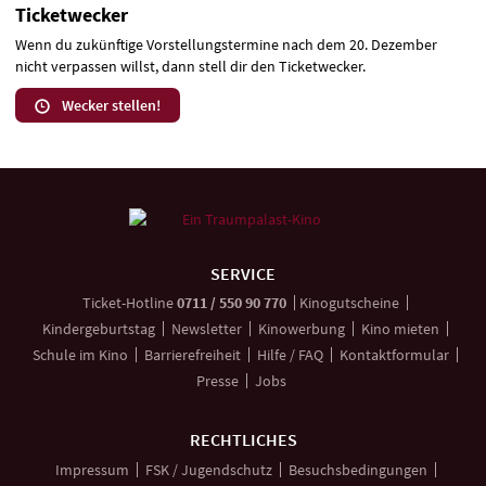
Ticketwecker
Wenn du zukünftige Vorstellungstermine nach dem 20. Dezember
nicht verpassen willst, dann stell dir den Ticketwecker.
Wecker stellen!
Weitere
Navigationsmöglichkeiten
SERVICE
anrufen
Ticket-
Hotline
0711 / 550 90 770
Kinogutscheine
Kindergeburtstag
Newsletter
Kinowerbung
Kino mieten
Schule im Kino
Barrierefreiheit
Hilfe / FAQ
Kontaktformular
Presse
Jobs
RECHTLICHES
Impressum
FSK / Jugendschutz
Besuchsbedingungen