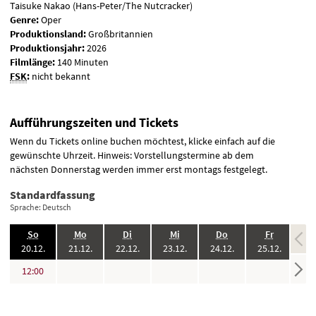
Taisuke Nakao (Hans-Peter/The Nutcracker)
Genre:
Oper
Produktionsland:
Großbritannien
Produktionsjahr:
2026
Filmlänge:
140 Minuten
FSK
:
nicht bekannt
Aufführungszeiten und Tickets
Wenn du Tickets online buchen möchtest, klicke einfach auf die
gewünschte Uhrzeit. Hinweis: Vorstellungstermine ab dem
nächsten Donnerstag werden immer erst montags festgelegt.
Standardfassung
Sprache: Deutsch
.,
.,
.,
.,
.,
.,
So
Mo
Di
Mi
Do
Fr
2026:
2026:
2026:
2026:
2026:
2026:
20.12.
21.12.
22.12.
23.12.
24.12.
25.12.
26
keine
keine
keine
keine
keine
keine
Uhr
12:00
Vorstellungen
Vorstellungen
Vorstellungen
Vorstellungen
Vorstellungen
Vorst