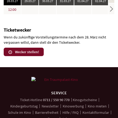
20
:
20
:
20
:
20
:
20
:
20
:
28.03.
27
29.03.
27
30.03.
27
31.03.
27
01.04.
27
02.04.
27
03.0
keine
keine
keine
keine
keine
keine
Uhr
12:00
Vorstellungen
Vorstellungen
Vorstellungen
Vorstellungen
Vorstellungen
Vorst
Ticketwecker
Wenn du zukünftige Vorstellungstermine nach dem 28. März nicht
verpassen willst, dann stell dir den Ticketwecker.
Wecker stellen!
Weitere
Navigationsmöglichkeiten
SERVICE
anrufen
Ticket-
Hotline
0711 / 550 90 770
Kinogutscheine
Kindergeburtstag
Newsletter
Kinowerbung
Kino mieten
Schule im Kino
Barrierefreiheit
Hilfe / FAQ
Kontaktformular