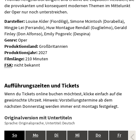
die provokanten und konsequent modernen Themen im Mittelunkt
der Oper nur noch unterstreichen.
Darsteller:
Louise Alder (Fiordiligi), Simone Mcintosh (Dorabella),
Mingjie Lei (Ferrando), Huw Montague Rendall (Guglielmo), Gerald
Finley (Don Alfonso), Emily Pogorelc (Despina)
Genre:
Oper
Produktionsland:
Großbritannien
Produktionsjahr:
2027
Filmlänge:
210 Minuten
FSK
:
nicht bekannt
Aufführungszeiten und Tickets
Wenn du Tickets online buchen möchtest, klicke einfach auf die
gewünschte Uhrzeit. Hinweis: Vorstellungstermine ab dem
nächsten Donnerstag werden immer erst montags festgelegt.
Originalversion mit Untertiteln
Sprache: Originalsprache, Untertitel: Deutsch
.,
.,
.,
.,
.,
.,
So
Mo
Di
Mi
Do
Fr