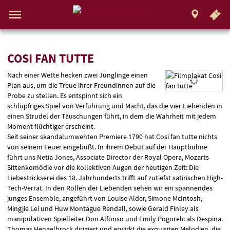
.
STUTTGART
Gehe
zur
Aktueller
Menü
Startseite:
Standort:
Weitere
Springe
zum
,
zum
.
Navigation
Hinweis
Standortauswahl
umschalten
Standorte:
direkt
Inhalt
Menü
und
Service
COSI
COSI FAN TUTTE
Nach einer Wette hecken zwei Jünglinge einen
FAN
Plan aus, um die Treue ihrer Freundinnen auf die
TUTTE
Probe zu stellen. Es entspinnt sich ein
schlüpfriges Spiel von Verführung und Macht, das die vier Liebenden in
einen Strudel der Täuschungen führt, in dem die Wahrheit mit jedem
Moment flüchtiger erscheint.
Seit seiner skandalumwehten Premiere 1790 hat Così fan tutte nichts
von seinem Feuer eingebüßt. In ihrem Debüt auf der Hauptbühne
führt uns Netia Jones, Associate Director der Royal Opera, Mozarts
Sittenkomödie vor die kollektiven Augen der heutigen Zeit: Die
Liebestrickserei des 18. Jahrhunderts trifft auf zutiefst satirischen High-
Tech-Verrat. In den Rollen der Liebenden sehen wir ein spannendes
junges Ensemble, angeführt von Louise Alder, Simone McIntosh,
Mingjie Lei und Huw Montague Rendall, sowie Gerald Finley als
manipulativen Spielleiter Don Alfonso und Emily Pogorelc als Despina.
Thomas Hengelbrock dirigiert und erwirkt die exquisiten Melodien, die