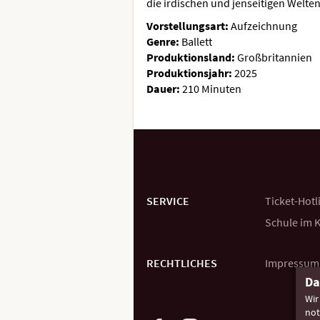
die irdischen und jenseitigen Welten
Vorstellungsart:
Aufzeichnung
Genre:
Ballett
Produktionsland:
Großbritannien
Produktionsjahr:
2025
Dauer:
210 Minuten
Weitere
Navigationsmöglichkeiten
SERVICE
Ticket-
Hotl
Schule im 
RECHTLICHES
Impressum
Da
Wir
not