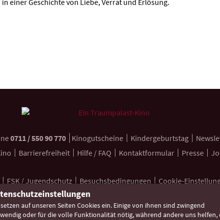
 in einer Geschichte von Liebe, Verrat und Erlösung.
ine
0711 / 550 90 770
Kinogutscheine
Kindergeburtstag
Newsle
Kino
Barrierefreiheit
Hilfe / FAQ
Kontaktformular
Presse
Jo
FSK / Jugendschutz
Besuchsbedingungen
Cookie-Einstellun
tenschutzeinstellungen
 setzen auf unseren Seiten Cookies ein. Einige von ihnen sind zwingend
wendig oder für die volle Funktionalität nötig, während andere uns helfen, 