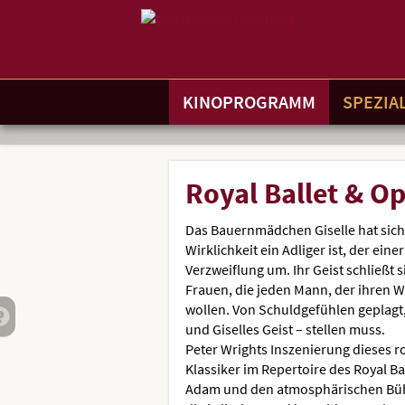
Gehe
zur
Startseite:
Hauptmenü
Standortauswahl
KINOPROGRAMM
SPEZIA
Springe
zum
,
zum
.
Navigation
Hinweis
direkt
Inhalt
Menü
und
Service
Royal
Royal Ballet & O
Ballet
Das Bauernmädchen Giselle hat sich in
Wirklichkeit ein Adliger ist, der eine
&
Verzweiflung um. Ihr Geist schließt 
Frauen, die jeden Mann, der ihren W
Opera:
wollen. Von Schuldgefühlen geplagt, 
GISELLE
und Giselles Geist – stellen muss.
Peter Wrights Inszenierung dieses r
Klassiker im Repertoire des Royal Ba
Adam und den atmosphärischen Büh