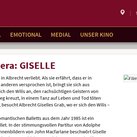
STUTTGA
Ser
Akt
Hie
Aktueller
Pr
ein
Standort:
Weitere
onl
Standorte
L
EMOTIONAL
MEDIAL
UNSER KINO
pera: GISELLE
 Albrecht verliebt. Als sie erfährt, dass er in
r anderen versprochen ist, bringt sie sich aus
sich den Wilis an, den rachsüchtigen Geistern von
eg kreuzt, in einem Tanz auf Leben und Tod töten
besucht Albrecht Giselles Grab, wo er sich den Wilis –
omantischen Balletts aus dem Jahr 1985 ist ein
llet. In der stimmungsvollen Partitur von Adolphe
nenbildern von John Macfarlane beschwört Giselle