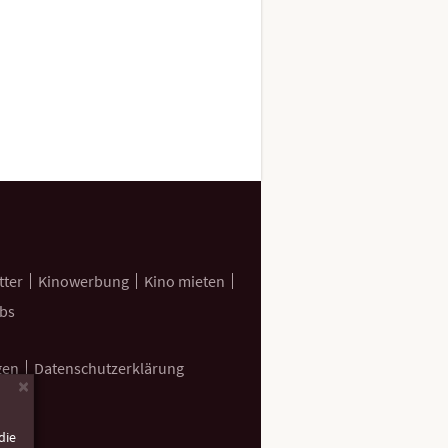
tter
Kinowerbung
Kino mieten
bs
gen
Datenschutzerklärung
×
die