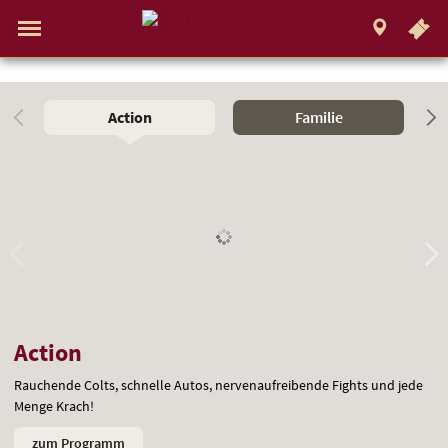
.
STUTTGART
Gehe
zur
Aktueller
Menü
Startseite:
Standort:
Weitere
Springe
zum
,
zum
.
Navigation
Hinweis
Standortauswahl
umschalten
Standorte:
direkt
Inhalt
Menü
und
Filme
Service
Emotional
für
Action
Familie
jede
Gefühlslage
Action
Rauchende Colts, schnelle Autos, nervenaufreibende Fights und jede
Menge Krach!
zum Programm