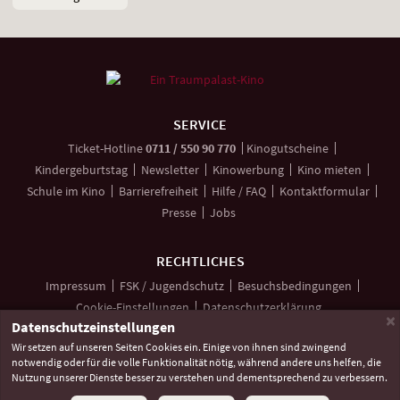
Weitere
Navigationsmöglichkeiten
SERVICE
anrufen
Ticket-
Hotline
0711 / 550 90 770
Kinogutscheine
Kindergeburtstag
Newsletter
Kinowerbung
Kino mieten
Schule im Kino
Barrierefreiheit
Hilfe / FAQ
Kontaktformular
Presse
Jobs
RECHTLICHES
Impressum
FSK / Jugendschutz
Besuchsbedingungen
Cookie-Einstellungen
Datenschutzerklärung
×
Datenschutzeinstellungen
Wir setzen auf unseren Seiten Cookies ein. Einige von ihnen sind zwingend
notwendig oder für die volle Funktionalität nötig, während andere uns helfen, die
Unsere
Unsere
Unser
Nutzung unserer Dienste besser zu verstehen und dementsprechend zu verbessern.
Social
Seite
Seite
Kanal
Media